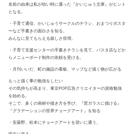
名前の由来は私が幼い時に通った『かいじゅう文庫』がヒント
となる。
・子育て通信、かいじゅうサークルのチラシ、おまつりポスタ
ーなど手書きの面白さを知る。
みんなに見てもらえる嬉しさ倍増。
・子育て支援センターの手書きチラシを見て、パスタ店などか
らメニューボード制作の依頼を受ける。
・月刊いいだ、町の施設の看板、マップなど描く物が広がる
もっと描く事の勉強をしたい
その気持ちが高まり、東京POP広告クリエイターの資格勉強
を始める。
そこで、多くの画材や描き方を学び、『窓ガラスに描ける』
『グラデーションの世界チョークアート』を知る
・安曇野、松本にチョークアートを習いに通う。
現在に至る。