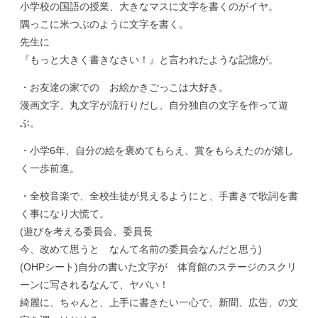
小学校の国語の授業、大きなマスに文字を書くのがイヤ。
隅っこに米つぶのように文字を書く。
先生に
『もっと大きく書きなさい！』と言われたような記憶が。
・お友達の家での お絵かきごっこは大好き。
漫画文字、丸文字が流行りだし、自分独自の文字を作って遊
ぶ。
・小学6年、自分の絵を褒めてもらえ、賞をもらえたのが嬉し
く一歩前進。
・全校音楽で、全校生徒が見えるようにと、手書きで歌詞を書
く事になり大慌て。
(遊びを考える委員会、委員長
今、改めて思うと なんて名前の委員会なんだと思う)
(OHPシート)自分の書いた文字が 体育館のステージのスクリ
ーンに写されるなんて、ヤバい！
綺麗に、ちゃんと、上手に書きたい一心で、新聞、広告、の文