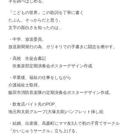
字を調べはじめる。
『こどもの世界』この歌詞を丁寧に書く
たぶん、そっからだと思う。
文字の面白さを知ったのは…
・中学、放送委員。
放送新聞発行の為、ガリキリでの手書きに闘志を燃やす。
・高校 生徒会書記
吹奏楽部定期演奏会ポスターデザイン作成
・卒業後、福祉の仕事をしながら
介護福祉士取得。
飯田市消防音楽隊の定期演奏会ポスターデザイン作成。
・飲食店バイト先のPOP、
地元和太鼓グループ(大塚太鼓)パンフレット挿し絵
・結婚、出産後、高森町にママ友3人で初の子育てサークル
『かいじゅうサークル』立ち上げる。