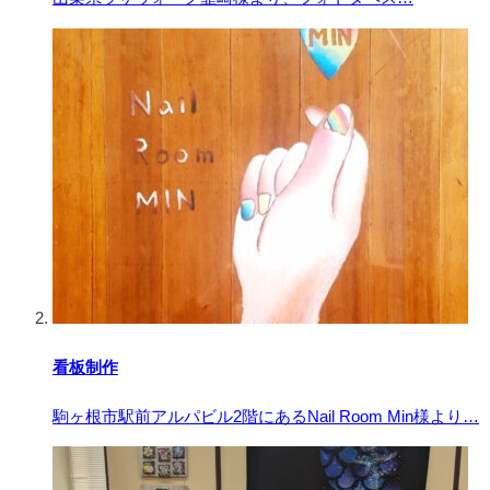
看板制作
駒ヶ根市駅前アルパビル2階にあるNail Room Min様より…