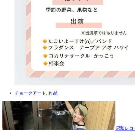
チョークアート
,
作品
昭和レコ