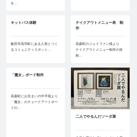
を…
キットパス体験
テイクアウトメニュー表 制
作
飯田市高羽町にある人形とつく
高森町のジェイファン様より
るコミュニティスポット…
テイクアウトメニュー制作の依
頼…
「魔女」ボード制作
高森町にお住まいの中平様より
「魔女」のチョークアートボー
ドの…
二人でやるんだソーダ展