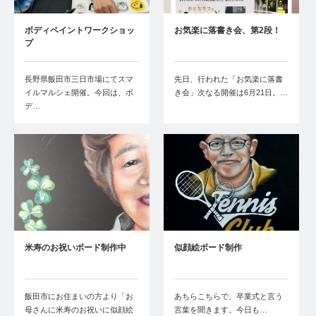
ボディペイントワークショッ
お気楽に落書き会、第2段！
プ
長野県飯田市三日市場にてスマ
先日、行われた「お気楽に落書
イルマルシェ開催。今回は、ボ
き会」次なる開催は6月21日。…
デ…
米寿のお祝いボード制作中
似顔絵ボード制作
飯田市にお住まいの方より「お
あちらこちらで、卒業式と言う
母さんに米寿のお祝いに似顔絵
言葉を聞きます。今日も…