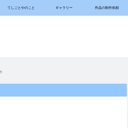
てしごとやのこと
ギャラリー
作品の制作依頼
作