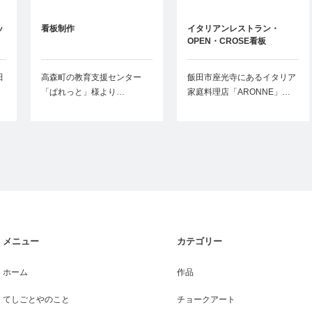
ッ
看板制作
イタリアンレストラン・
OPEN・CROSE看板
田
高森町の教育支援センター
飯田市座光寺にあるイタリア
「ぱれっと」様より…
家庭料理店「ARONNE」…
メニュー
カテゴリー
ホーム
作品
てしごとやのこと
チョークアート