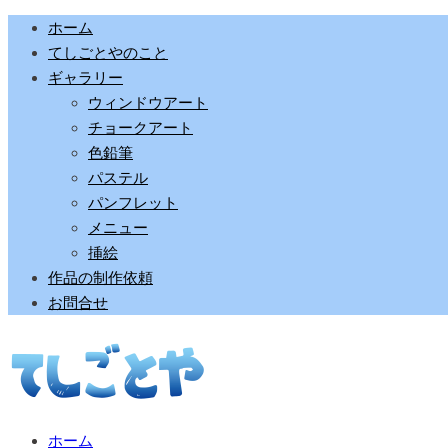
ホーム
てしごとやのこと
ギャラリー
ウィンドウアート
チョークアート
色鉛筆
パステル
パンフレット
メニュー
挿絵
作品の制作依頼
お問合せ
ホーム