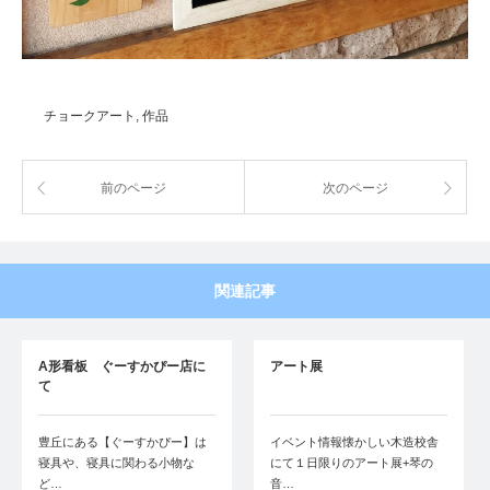
チョークアート
,
作品
前のページ
次のページ
関連記事
A形看板 ぐーすかぴー店に
アート展
て
豊丘にある【ぐーすかぴー】は
イベント情報懐かしい木造校舎
寝具や、寝具に関わる小物な
にて１日限りのアート展+琴の
ど…
音…