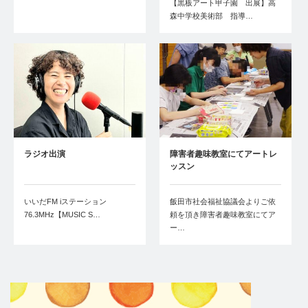
【黒板アート甲子園 出展】高
森中学校美術部 指導…
ラジオ出演
障害者趣味教室にてアートレ
ッスン
いいだFM iステーション
飯田市社会福祉協議会よりご依
76.3MHz【MUSIC S…
頼を頂き障害者趣味教室にてア
ー…