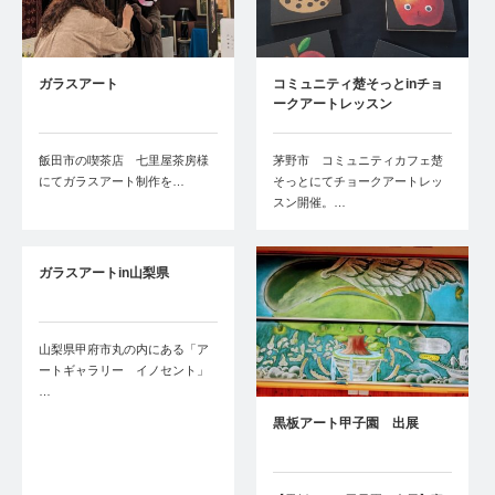
ガラスアート
コミュニティ楚そっとinチョ
ークアートレッスン
飯田市の喫茶店 七里屋茶房様
茅野市 コミュニティカフェ楚
にてガラスアート制作を…
そっとにてチョークアートレッ
スン開催。…
ガラスアートin山梨県
山梨県甲府市丸の内にある「ア
ートギャラリー イノセント」
…
黒板アート甲子園 出展