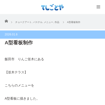
ホーム
チョークアート
,
パステル
,
メニュー
,
作品
A型看板制作
2026.01.6
A型看板制作
飯田市 りんご並木にある
【並木テラス】
こちらのメニューを
A型看板に描きました。