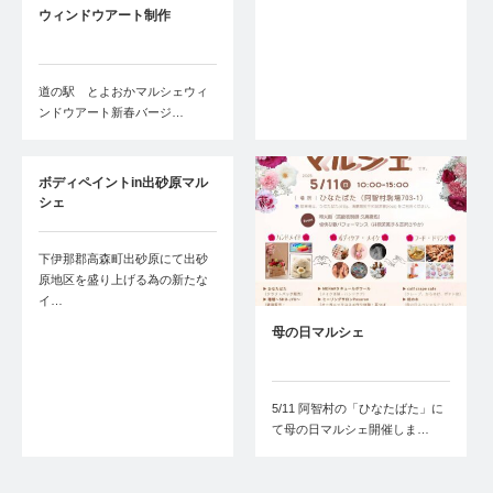
ウィンドウアート制作
道の駅 とよおかマルシェウィ
ンドウアート新春バージ…
ボディペイントin出砂原マル
シェ
下伊那郡高森町出砂原にて出砂
原地区を盛り上げる為の新たな
イ…
母の日マルシェ
5/11 阿智村の「ひなたばた」に
て母の日マルシェ開催しま…