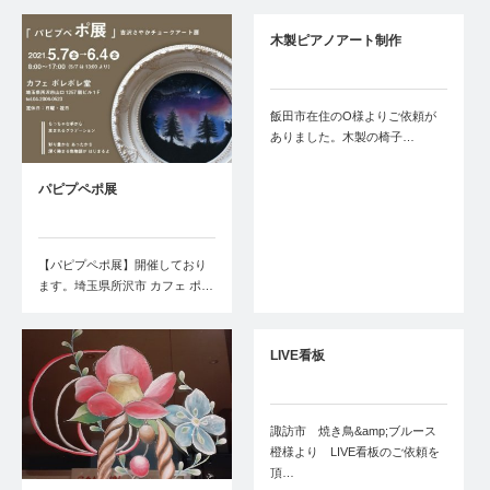
木製ピアノアート制作
飯田市在住のO様よりご依頼が
ありました。木製の椅子…
パピプペポ展
【パピプペポ展】開催しており
ます。埼玉県所沢市 カフェ ポ…
LIVE看板
諏訪市 焼き鳥&amp;ブルース
橙様より LIVE看板のご依頼を
頂…